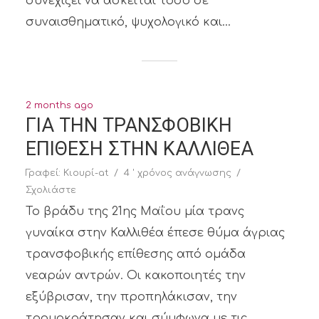
συνεχίζει να ασκείται τόσο σε
συναισθηματικό, ψυχολογικό και...
2 months ago
ΓΙΑ ΤΗΝ ΤΡΑΝΣΦΟΒΙΚΗ
ΕΠΙΘΕΣΗ ΣΤΗΝ ΚΑΛΛΙΘΕΑ
Γραφεί:
Κιουρί-at
4 ' χρόνος ανάγνωσης
Σχολιάστε
Το βράδυ της 21ης Μαΐου μία τρανς
γυναίκα στην Καλλιθέα έπεσε θύμα άγριας
τρανσφοβικής επίθεσης από ομάδα
νεαρών αντρών. Οι κακοποιητές την
εξύβρισαν, την προπηλάκισαν, την
τρομοκράτησαν και σύμφωνα με τις