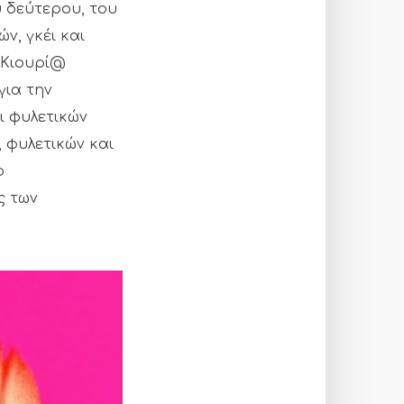
υ δεύτερου, του
ν, γκέι και
 Κιουρί@
για την
ι φυλετικών
 φυλετικών και
ο
ς των