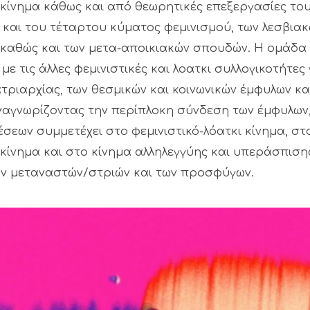
 κίνημα κάθως και από θεωρητικές επεξεργασίες το
και του τέταρτου κύματος φεμινισμού, των λεσβιακώ
καθώς και των μετα-αποικιακών σπουδών. Η ομάδα
 με τις άλλες φεμινιστικές και λοατκι συλλογικοτήτες 
ατριαρχίας, των θεσμικών και κοινωνικών έμφυλων κα
ναγνωρίζοντας την περίπλοκη σύνδεση των έμφυλων,
σεων συμμετέχει στο φεμινιστικό-λόατκι κίνημα, στ
 κίνημα και στο κίνημα αλληλεγγύης και υπεράσπιση
ν μεταναστών/στριών και των προσφύγων.