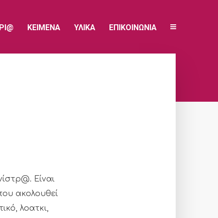
ΥΡΙ@
ΚΕΙΜΕΝΑ
ΥΛΙΚΑ
ΕΠΙΚΟΙΝΩΝΙΑ
ίστρ@. Είναι
 που ακολουθεί
κό, λοατκι,