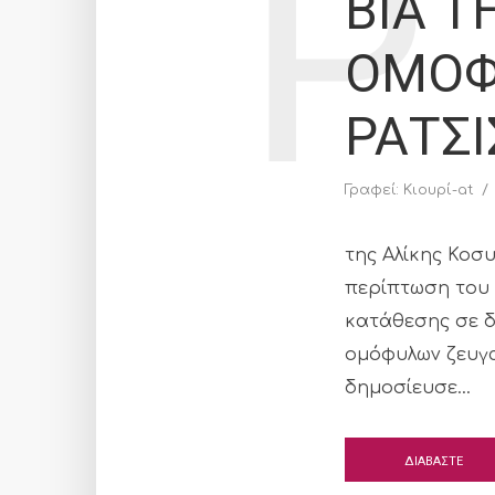
Ρ
ΒΙΑ Τ
ΟΜΟΦΟ
ΡΑΤΣ
Γραφεί:
Κιουρί-at
της Αλίκης Κοσ
περίπτωση του 
κατάθεσης σε δ
ομόφυλων ζευγα
δημοσίευσε...
ΔΙΑΒΑΣΤΕ